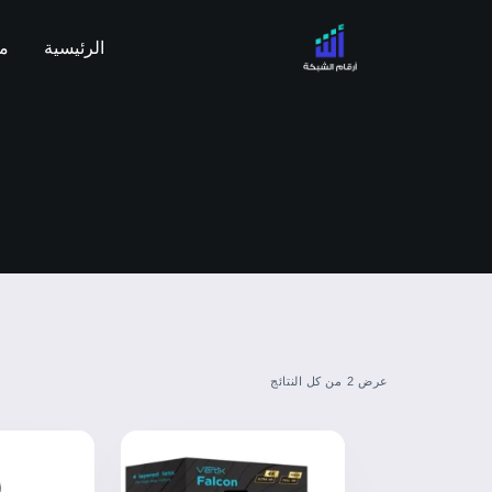
الرئيسية
من
عرض ⁦2⁩ من كل النتائج