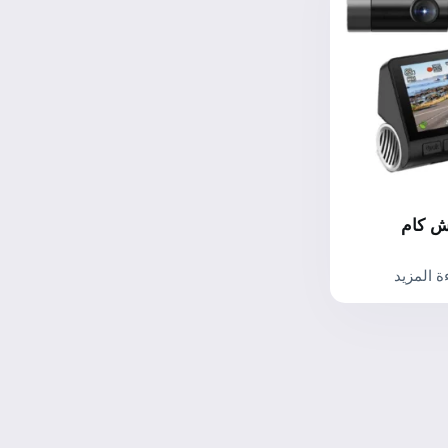
ش كام
ة المزيد