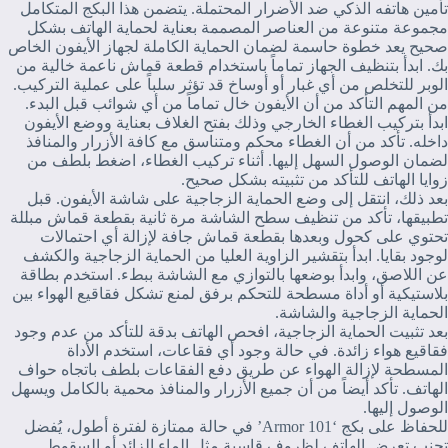
تأمين هاتفه الذكي ضد الأضرار المحتملة. يتضمن هذا البكج المتكامل
مجموعة متنوعة من العناصر المصممة بعناية لحماية الهاتف بشكل
صحيح يعد خطوة حاسمة لضمان الحماية الكاملة لجهاز الأيفون الخاص
بك. ابدأ بتنظيف الجهاز تماماً باستخدام قطعة قماش ناعمة خالية من
الوبر للتخلص من أي غبار أو أوساخ قد تؤثر سلباً على عملية التركيب.
من المهم التأكد من أن الأيفون خال تماماً من أي شوائب قبل البدء.
ابدأ بتركيب الغطاء الخارجي وذلك بفتح الغلاف بعناية ووضع الأيفون
داخله. تأكد من أن الغطاء محكم ومتناسق مع كافة الأزرار والمنافذ
لضمان الوصول السهل إليها. أثناء تركيب الغطاء، اضغط بلطف من
زوايا الهاتف للتأكد من تثبيته بشكل صحيح.
بعد ذلك، انتقل إلى وضع الحماية الزجاجية على شاشة الأيفون. قبل
تطبيقها، تأكد من تنظيف سطح الشاشة مرة ثانية بقطعة قماش مبللة
تحتوي على كحول وبعدها بقطعة قماش جافة لإزالة أي احتمالات
لوجود بقايا. ابدأ بتقشير الزاوية العليا من الحماية الزجاجية والكشف
عن اللاصق، وابدأ بوضعها بالتوازي مع الشاشة ببطء. استخدم بطاقة
بلاستيكية أو أداة مسطحة للتحكم برفق لمنع تشكل فقاقيع الهواء بين
الحماية الزجاجية والشاشة.
بعد تثبيت الحماية الزجاجية، افحص الهاتف بدقة للتأكد من عدم وجود
فقاقيع هواء زائدة. في حالة وجود أي فقاعات، استخدم الأداة
المسطحة لإزالة الهواء عن طريق دفع الفقاعات بلطف باتجاه حواف
الهاتف. تأكد أيضاً من أن جميع الأزرار والمنافذ محمية بالكامل ويسهل
الوصول إليها.
للحفاظ على بكج ‘Armor 101’ في حالة ممتازة لفترة أطول، يُفضل
تجنب تعرض الهاتف لظروف قاسية مثل الماء الزائد أو السقوط