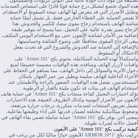
تصنيعه من مواد ذات جودة عالية مثل البولي كربونات والسيليكون.
هذه المواد تجتمع لتشكل درع حماية قويًا قادرًا على امتصاص الصدمات
وتقليل الأضرار التي قد يتعرض لها الهاتف نتيجة السقوط أو الاصطدام.
لا تقتصر الحماية على الغطاء الخارجي فقط، بل تشمل أيضًا حماية
شاشة الهاتف باستخدام زجاج مقوى مضاد للكسر والخدوش. هذا
الزجاج يتميز بقدرة عالية على التحمل، مما يسمح له بتوفير طبقة
إضافية من الأمان لشاشة الأيفون. حتى مع الاستخدام اليومي المكثف،
يبقى الزجاج المقوى محافظًا على وضوح الشاشة وحساسيتها،
بالإضافة إلى الحماية ضد الخدوش والشروخ التي قد تحدث بفعل
الاحتكاك أو السقوط.
واستكمالاً لهذه الحماية المتكاملة، يحتوي بكج ‘Armor 101’ على
واقيات لأزرار الهاتف ومنافذه. هذه الواقيات مصممة خصيصًا لمنع
دخول الأتربة والسوائل إلى داخل الهاتف، مما يساهم في الحفاظ على
الأجزاء الداخلية للهاتف سليمة ويطيل من عمر الجهاز. بإمكان
المستخدمين، بفضل هذه الواقيات، الشعور بالراحة والاطمئنان عند
استخدام الهاتف في بيئات قد تكون مليئة بالغبار أو الرطوبة.
تؤكد اختبارات التحمل كفاءة منتجات بكج ‘Armor 101’ في حماية هاتف
الأيفون من الأضرار اليومية وكذلك الظروف العنيفة. هذه الاختبارات
تشمل تعريض المنتجات لصدمات متكررة، درجات حرارة مرتفعة،
وضغوط ميكانيكية مختلفة لضمان قدرتها على أداء وظيفتها بفاعلية.
بمعنى آخر، يوفر بكج ‘Armor 101’ حماية شاملة تضمن بقاء الهاتف في
أفضل حالاته لفترات طويلة.
كيفية تركيب بكج ‘Armor 101’ على الأيفون
تركيب بكج ‘ARMOR 10*1 للأيفون خيارًا مثاليًا لكل من يرغب في