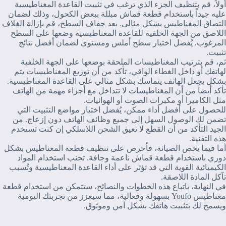
أولاً، قم بتنظيف الجزء الذي ترغب في تثبيت القاعدة المغناطيسية
عليه جيداً باستخدام قطعة قماش مبللة ببعض الكحول، وذلك لضمان
التصاق المغناطيس بشكل مثالي. بعد جفاف السطح، قم بإزالة الغلاف
اللاصق من الجهة الخلفية للقاعدة المغناطيسية وضعها على السطح
المرغوب. يُفضل اختيار سطح أملس ومستوي لضمان أفضل نتائج
تثبيت.
ثم، قم بترتيب المغناطيسات الملحقة بوضعها على الجهة الخلفية
لهاتفك أو داخل الغطاء الواقي، تأكد من أن توزيع المغناطيسات يتم
بشكل يجعل الهاتف يتماسك بشكل مثالي على القاعدة المغناطيسية.
تأكد أيضاً من أن المغناطيسات لا تتداخل مع أجزاء مهمة من الهاتف
مثل الكاميرا أو مكبرات الصوت أو الهوائيات.
للحصول على أفضل أداء ممكن، يُفضل اختيار مواضع التثبيت التي
تضمن لك الوصول السهل إلى جميع وظائف الهاتف دون إزعاج. من
الجيد التأكد من أن القطع لا تعيق الشحن اللاسلكي إن كنت تستخدم
هذه التقنية.
أما فيما يخص الصيانة، فأحرص على تنظيف قطعة المغناطيس بشكل
دوري باستخدام قطعة قماش ناعمة وجافة. تجنب استخدام المواد
الكيميائية القوية التي قد تؤثر على أداء القاعدة المغناطيسية وتُسبب
تآكل المادة اللاصقة.
في النهاية، باتباع هذه الخطوات والنصائح، ستتمكن من استخدام قطعة
مغناطيس Youfo بسهولة وفعالية، مما سيعزز من تجربتك اليومية
ويسمح لك بتثبيت هاتفك بشكل آمن وموثوق.