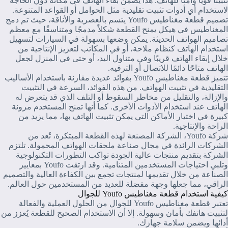
تثبيتًا قويًا وآمنًا للهاتف. هذا يضمن بقاء الهاتف في مكانه دون الحاجة
لاستخدام أي أدوات تثبيت تقليدية مثل الحوامل أو القواعد المتنوعة.
تصميم قطعة مغناطيس Youfo يتسم بالعصرية والأناقة، حيث تم دمج
المغناطيس في هيكل يمنح القطعة شكلاً مدمجًا ومتناسقًا مع معظم
تصاميم الهواتف الحديثة. يمكن وضعها بسهولة في السيارات لتسهيل
استخدام الهاتف كنظام ملاحة، أو في المكاتب لتعزيز الإنتاجية من
خلال إبقاء الهاتف قريبًا وفي متناول اليد، أو حتى في المنزل لجعل
الهاتف متاحًا دائمًا للاتصال أو الترفيه.
تتميز قطعة مغناطيس Youfo بفوائد عديدة مقارنة باستخدام الأساليب
التقليدية في تثبيت الهواتف. من هذه الفوائد، السرعة في التثبيت
والإزالة، والتقليل من مخاطر السقوط أو التلف الذي قد يتعرض له
الهاتف عند استخدام الأدوات الأخرى. كما أنها تمنح المستخدم مرونة
كبيرة في اختيار الأماكن التي يمكن تثبيت الهاتف بها، مما يزيد من
الراحة والإنتاجية.
شركة Youfo، الشركة المصنعة لهذه القطعة المبتكرة، تُعد من
الشركات الرائدة في مجال صناعة ملحقات الهواتف المحمولة. تلتزم
الشركة بتقديم منتجات عالية الجودة تواكب التطورات التكنولوجية
وتلبي احتياجات المستخدمين المتنامية. وقد ارتقت Youfo بمعايير
الصناعة من خلال تقديمها لمنتجات تجمع بين الكفاءة العالية والتصميم
الراقي، مما جعلها وجهة مفضلة للعديد من المستخدمين حول العالم.
كيفية استخدام قطعة مغناطيس Youfo للجوال
تعتبر قطعة مغناطيس Youfo للجوال من الحلول العملية والفعالة
لتثبيت هاتفك بأمان وسهولة. إلا أن الاستخدام الصحيح للقطعة يُعزز من
أدائها ويضمن سلامة جهازك.