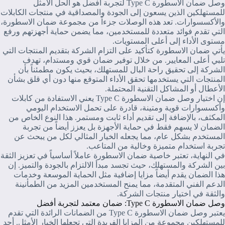
وصل ضمان الاسطورة Type C لتجربة أفضل هو الحل الأمثل
للمستهلكين الذين يسعون إلى الجودة والمصداقية في منتجات الكابلات
والأكسسوارات. تعد هذه الوصلات جزءاً من مجموعة ضمان الاسطورة،
التي تقدم فوائد متعددة للمستخدمين، مما يضمن حماية أجهزتهم ورفع
مستوى الأداء إلى أعلى المستويات.
يأتي ضمان الاسطورة كتأكيد على التزام الشركة بتقديم المنتجات التي
تلبي أعلى المعايير. من خلال توفير ضمان قوي ومستدام، تهدف
الشركة إلى تحقيق راحة البال للمستهلك، بحيث يكون مطمئناً بأن
المنتجات التي يستخدمها تحقق الأداء المتوقع منها دون أي قلق بشأن
الأعطال أو المشاكل التقنية المحتملة.
إن اختيار وصل ضمان الاسطورة Type C يعني الاستفادة من كابلات
وأكسسوارات قوية ومتينة، قادرة على تحمل الاستخدام اليومي
المكثف، بالإضافة إلى تقديم أداء ثابت ومستمر. هذا النوع الخاص من
الضمان لا يسهم فقط في حماية الأجهزة بل يعزز أيضاً من تجربة
المستخدم بشكل عام، مما يجعله الخيار المثالي لكل من يبحث عن
تجربة استخدام متميزة وخالية من المتاعب.
في النهاية، تعتبر خاصية ضمان الاسطورة عاملاً أساسياً في تعزيز الثقة
بين الشركة والمستهلك، حيث تجسد مبدأ الالتزام بالجودة والتميز. إن
هذا الضمان يقدم أيضاً مزايا إضافية مثل الحماية الموسعة وخدمات
الدعم الفني المتقدمة، مما يمنح المستخدمين المزيد من الطمأنينة
والثقة في اختيار منتجات الشركة.
وصل ضمان الاسطورة Type C: ضمان معتمد لتجربة أفضل
يعتبر وصل ضمان الاسطورة Type C من الضمانات الرائدة التي تقدم
للمستهلكين مجموعة من المزايا الفريدة التي تجعلها الخيار الأمثل. أحد