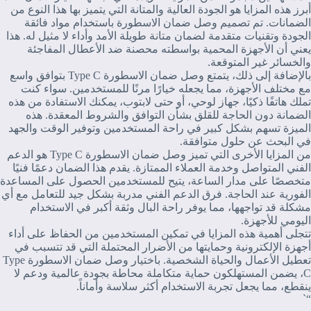
أبرز هذه المزايا هو الجودة العالية والمتانة التي يتميز بها هذا النوع من
الضمانات. تم تصميم وصل ضمان الاسطورة باستخدام مواد فائقة
الجودة وتقنيات متقدمة لضمان متانة طويلة الأمد وأداء لا مثيل له. هذا
يعني أن الأجهزة المحمية بواسطته محصنة ضد الأعطال المفاجئة
والخسائر غير المتوقعة.
بالإضافة إلى ذلك، يتمتع وصل ضمان الاسطورة Type C بتوافق واسع
مع مختلف الأجهزة، مما يجعله خيارًا مرنًا للمستخدمين. سواء كنت
تملك هاتفًا ذكيًا، جهاز لوحي، أو حتى لابتوب، يمكنك الاستفادة من هذه
الضمانة دون الحاجة للقلق بشأن التوافق والشروط المعقدة. هذه
الميزة تسهم بشكل كبير في راحة المستخدمين وتوفير الوقت والجهد
في البحث عن حلول متوافقة.
من المزايا الأخرى التي تميز وصل ضمان الاسطورة Type C هو الدعم
الفني المتواصل وخدمة العملاء الممتازة. يقدم هذا الضمان دعمًا فنيًا
متخصصًا على مدار الساعة، يتيح للمستخدمين الحصول على المساعدة
الفورية عند الحاجة. فرق الدعم الفني مدربة بشكل جيد للتعامل مع أي
مشكلة قد تواجهها، مما يوفر راحة البال وثقة أكبر في الاستخدام
اليومي للأجهزة.
تتجلى أهمية هذه المزايا في تمكين المستخدمين من الحفاظ على أداء
أجهزة الإلكترونية وحمايتها من الأضرار المحتملة التي قد تتسبب في
تعطيل الأعمال والحياة الشخصية. باختيار وصل ضمان الاسطورة Type
C، يضمن المستهلكون حماية متكاملة محاطة بجودة عالمية ودعم لا
ينقطع، مما يجعل تجربة الاستخدام أكثر سلاسة وأماناً.
“`